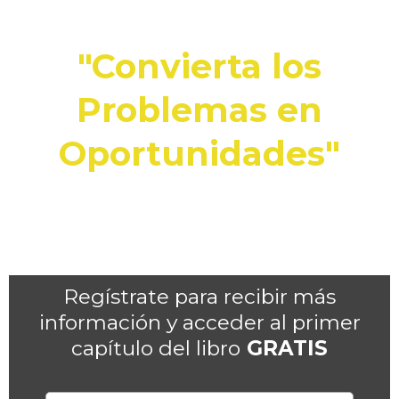
"Convierta los
Problemas en
Oportunidades"
No leas este libro, vívelo…
¡Activa tu sabiduría interior!
Regístrate para recibir más
información y acceder al primer
capítulo del libro
GRATIS